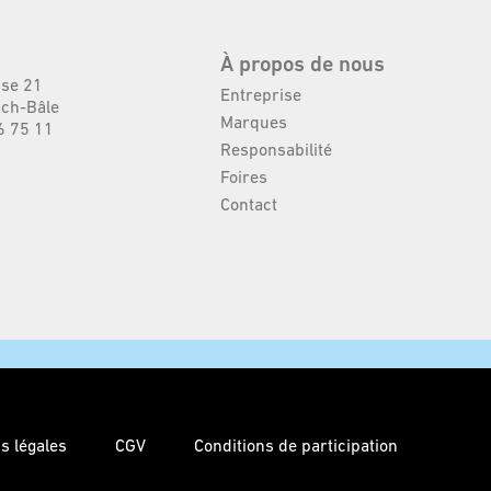
À propos de nous
sse 21
Entreprise
ch-Bâle
Marques
6 75 11
Responsabilité
Foires
Contact
s légales
CGV
Conditions de participation