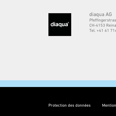
diaqua AG
Pfeffingerstra
CH-4153 Reina
Tel. +41 61 71
Protection des données
Mention