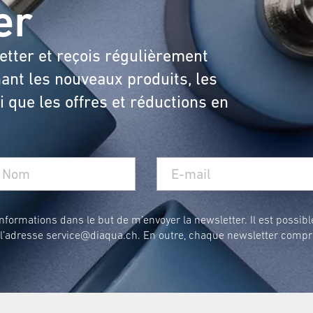
er
etter et reçois régulièrement
ant les nouveaux produits, les
 que les offres et réductions en
formations dans le but de m’envoyer la newsletter. Il est possibl
 l’adresse
service@diaqua.ch
. En outre, chaque newsletter compr