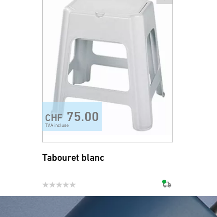
75.00
CHF
TVA incluse
Tabouret blanc