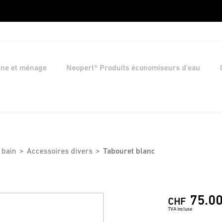
ine et ménage
Neoperl® Produits économiseurs d'eau
 bain
Accessoires divers
Tabouret blanc
75.0
CHF
TVA incluse