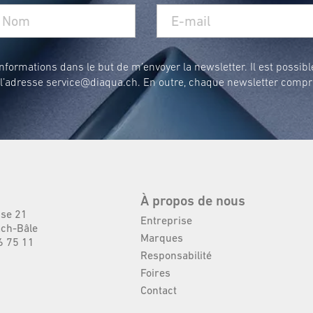
formations dans le but de m’envoyer la newsletter. Il est possibl
 l’adresse
service@diaqua.ch
. En outre, chaque newsletter compr
À propos de nous
sse 21
Entreprise
ch-Bâle
Marques
6 75 11
Responsabilité
Foires
Contact