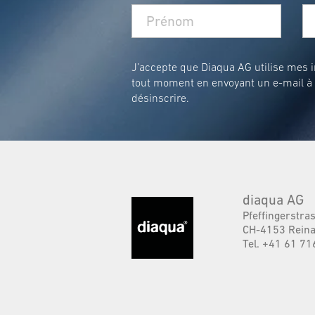
J’accepte que Diaqua AG utilise mes in
tout moment en envoyant un e-mail à
désinscrire.
diaqua AG
Pfeffingerstra
CH-4153 Reina
Tel. +41 61 71