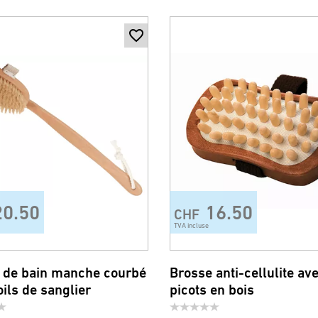
20.50
16.50
CHF
TVA incluse
 de bain manche courbé
Brosse anti-cellulite av
ils de sanglier
picots en bois