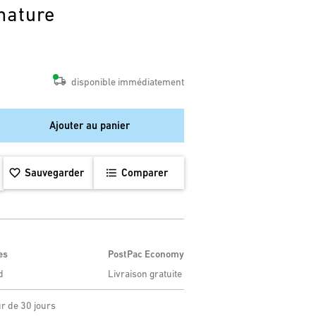
nature
disponible immédiatement
Ajouter au panier
Sauvegarder
Comparer
es
PostPac Economy
d
Livraison gratuite
ur de 30 jours