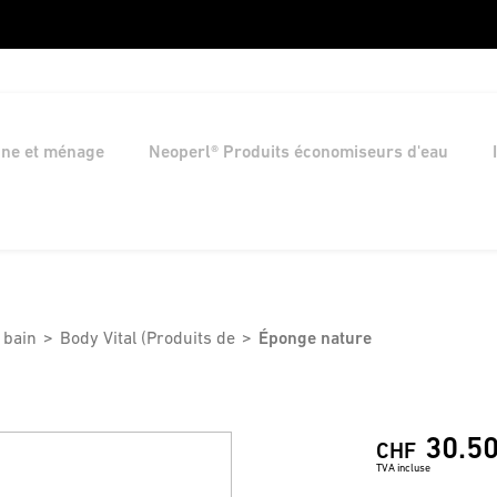
ine et ménage
Neoperl® Produits économiseurs d'eau
 bain
Body Vital (Produits de
Éponge nature
30.5
CHF
TVA incluse