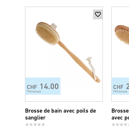
14.00
CHF
CHF
TVA incluse
TVA incluse
Brosse de bain avec poils de
Brosse
sanglier
avec po