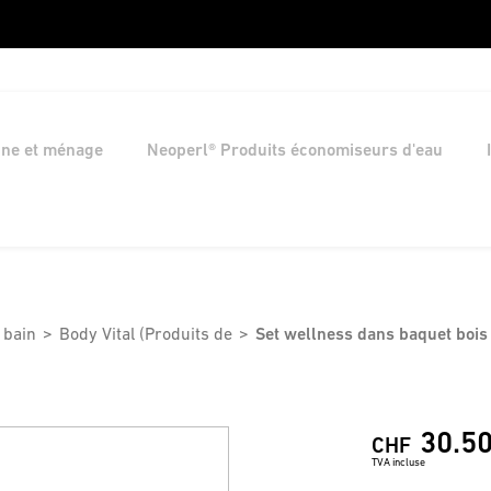
ine et ménage
Neoperl® Produits économiseurs d'eau
 bain
Body Vital (Produits de
Set wellness dans baquet bois
30.5
CHF
TVA incluse