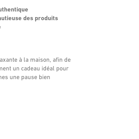
uthentique
nutieuse des produits
e
laxante à la maison, afin de
ement un cadeau idéal pour
ches une pause bien