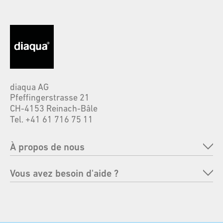
diaqua AG
Pfeffingerstrasse 21
CH-4153 Reinach-Bâle
Tel. +41 61 716 75 11
À propos de nous
Entreprise
Vous avez besoin d'aide ?
Marques
FAQ
Responsabilité
Renvoyer une commande