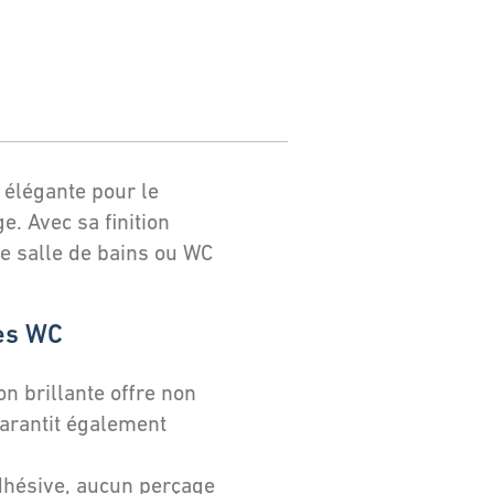
 élégante pour le
e. Avec sa finition
re salle de bains ou WC
es WC
on brillante offre non
arantit également
dhésive, aucun perçage