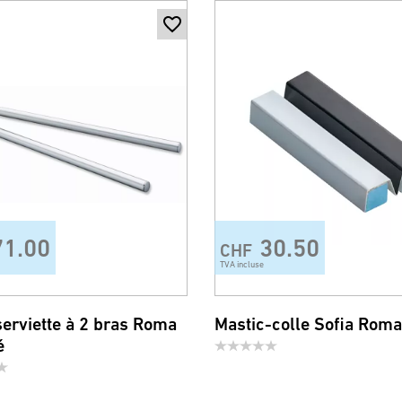
71.00
30.50
CHF
TVA incluse
serviette à 2 bras Roma
Mastic-colle Sofia Roma
é