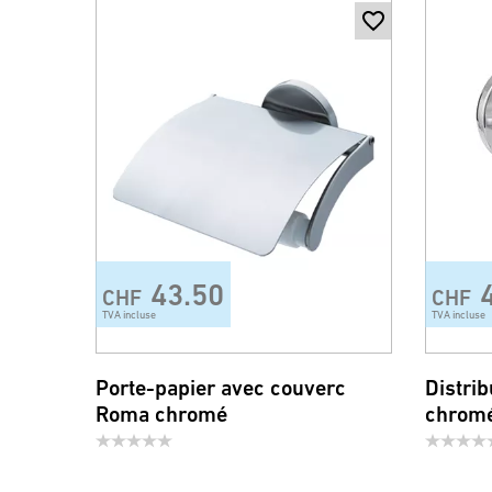
43.50
CHF
CHF
TVA incluse
TVA incluse
Porte-papier avec couverc
Distri
Roma chromé
chrom