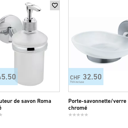
45.50
32.50
CHF
TVA incluse
buteur de savon Roma
Porte-savonnette/verr
é
chromé