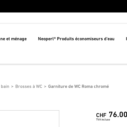
ine et ménage
Neoperl® Produits économiseurs d'eau
 bain
Brosses à WC
Garniture de WC Roma chromé
76.0
CHF
TVA incluse