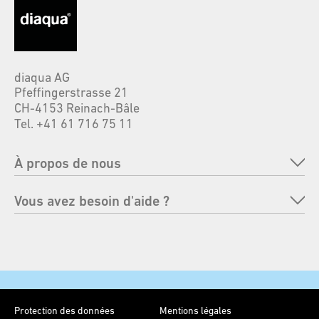
diaqua AG
Pfeffingerstrasse 21
CH-4153 Reinach-Bâle
Tel. +41 61 716 75 11
À propos de nous
Entreprise
Vous avez besoin d'aide ?
Marques
FAQ
Responsabilité
Renvoyer une commande
Foires
Moyens de paiement
Contact
Protection des données
Mentions légales
Envoi et livraison