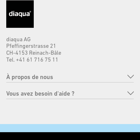
diaqua AG
Pfeffingerstrasse 21
CH-4153 Reinach-Bâle
Tel. +41 61 716 75 11
À propos de nous
Entreprise
Vous avez besoin d'aide ?
Marques
FAQ
Responsabilité
Renvoyer une commande
Foires
Moyens de paiement