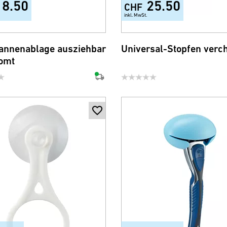
18.50
25.50
CHF
inkl. MwSt.
nnenablage ausziehbar
Universal-Stopfen verc
omt