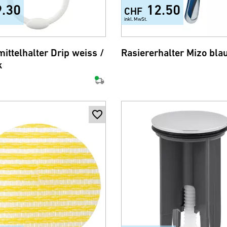
9.30
12.50
CHF
inkl. MwSt.
ittelhalter Drip weiss /
Rasiererhalter Mizo bla
k