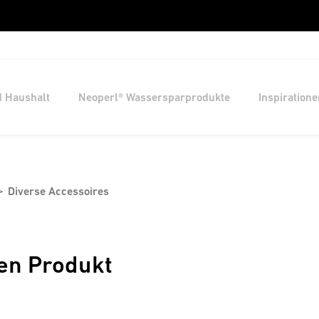
d Haushalt
Neoperl® Wassersparprodukte
Inspiratione
Diverse Accessoires
en Produkt