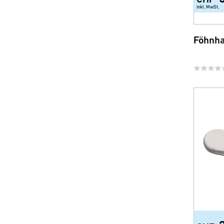
Diverse Accessoires
inkl. MwSt.
Ersatzgläser und -Schalen
Föhnha
Sicherheit und Comfort
WC-Sitze
Brausen, Brauseschläuche
und Zubehör
Wassersparprodukte für
Armatur und Dusche