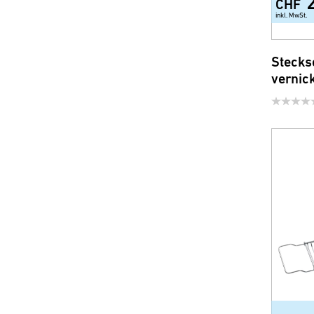
CHF
inkl. MwSt.
Stecks
vernick