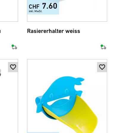
7.60
CHF
inkl. MwSt.
u
Rasiererhalter weiss