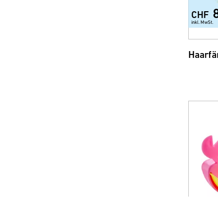
CHF
inkl. MwSt.
Haarfä