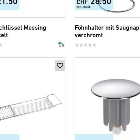
21.50
28.50
CHF
inkl. MwSt.
chlüssel Messing
Föhnhalter mit Saugnap
elt
verchromt