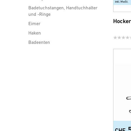
inkl. MwSt.
Badetuchstangen, Handtuchhalter
und -Ringe
Hocker
Eimer
Haken
Badeenten
Duschwischer
Badezimmerspiegel
Kosmetikspiegel
Türgarderoben
Türschilder
Flugzeug Trolley
Duschablagen und Konsolen
Wannengriffe
Body Vital (Wellnessprodukte)
CHF