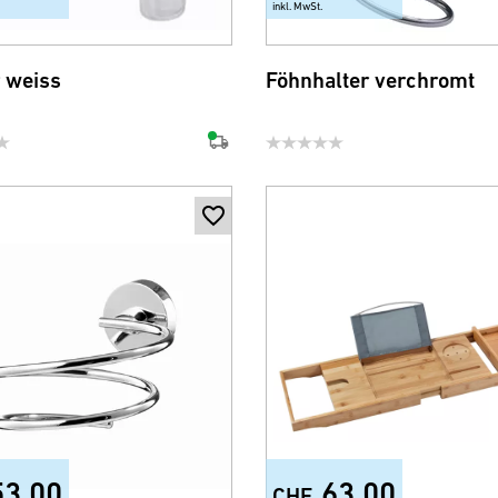
inkl. MwSt.
 weiss
Föhnhalter verchromt
53.00
63.00
CHF