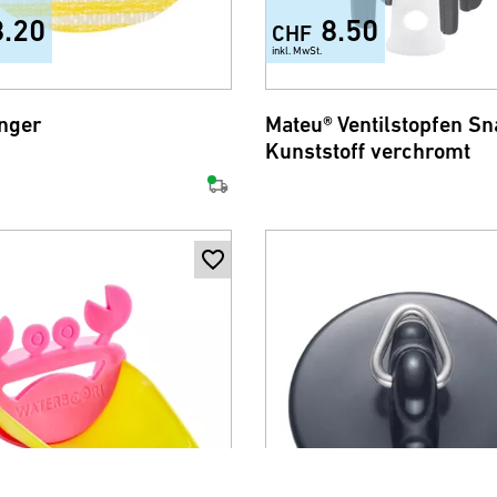
8.20
8.50
CHF
inkl. MwSt.
nger
Mateu® Ventilstopfen Sn
Kunststoff verchromt