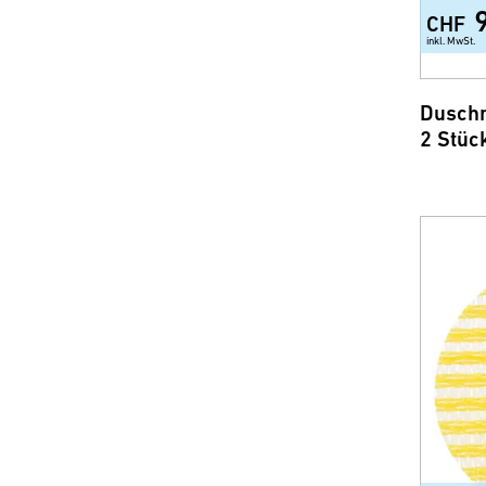
CHF
inkl. MwSt.
Duschm
2 Stüc