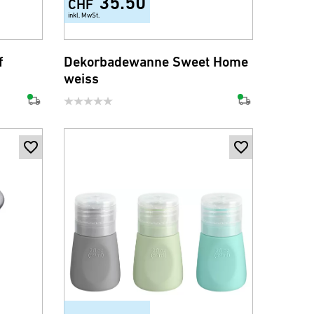
35.50
CHF
inkl. MwSt.
f
Dekorbadewanne Sweet Home
weiss