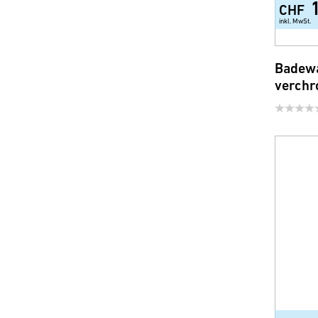
CHF
inkl. MwSt.
Badewa
verchr