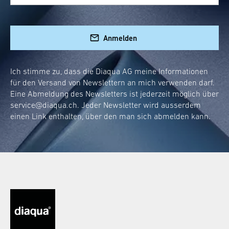
Ein guter Schminkspiegel bietet eine
Vergrösserung, die kleine Details gross
herausbringt, ohne zu verzerren. Wir
Anmelden
zwischen 3x
empfehlen eine Vergrösserung
und 5x
, um den idealen Kompromiss zwischen
Ich stimme zu, dass die Diaqua AG meine Informationen
Übersicht und Detailgenauigkeit zu erreichen.
für den Versand von Newslettern an mich verwenden darf.
Eine Abmeldung des Newsletters ist jederzeit möglich über
Wie gross sollte dein Schminkspiegel sein?
service@diaqua.ch
. Jeder Newsletter wird ausserdem
einen Link enthalten, über den man sich abmelden kann.
Die Grösse deines Schminkspiegels hängt von
persönlichen Bedarf
deinem
ab. Für den
vollständigen Überblick solltest du einen
Spiegel wählen, der mindestens so breit wie
dein Gesicht ist. Unsere Modelle bieten
verschiedene Grössenoptionen an, damit du
den perfekten Partner für deine Beauty-
Sessions findest.