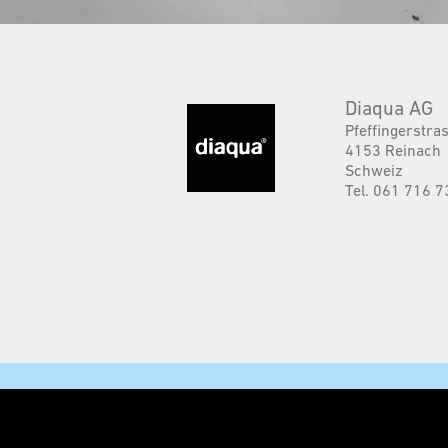
Diaqua AG
Pfeffingerstra
4153 Reinach
Schweiz
Tel. 061 716 7