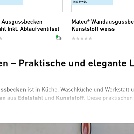
inkl. MwSt.
 Ausgussbecken
Mateu® Wandausgussbe
hl Inkl. Ablaufventilset
Kunststoff weiss
n – Praktische und elegante 
ussbecken
ist in Küche, Waschküche und Werkstatt 
en
Edelstahl
Kunststoff
aus
und
. Diese praktischen
ecken:
en aus hochwertigem Edelstahl, die durch ihre ele