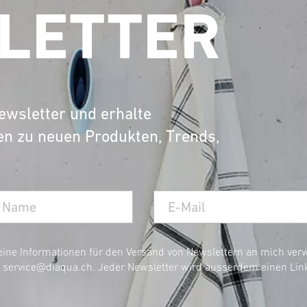
LETTER
e Becken für die Waschküche, in verschiedenen Materi
und strapazierfähige Becken, eine praktische und k
aschbecken aus Edelstahl, die durch ihr edles Desig
ewsletter und erhalte
en zu neuen Produkten, Trends,
Ausgussbecken
und finde die ideale Lösung für dei
Online-Shop
 und sicheren Lieferung aus unserem
.
eine Informationen für den Versand von Newslettern an mich ve
r
service@diaqua.ch
. Jeder Newsletter wird ausserdem einen Lin