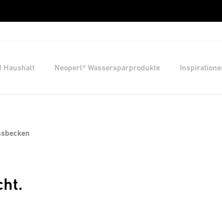
d Haushalt
Neoperl® Wassersparprodukte
Inspiratione
ssbecken
cht.