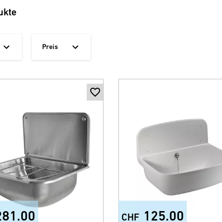
ukte
Preis
281.00
125.00
CHF