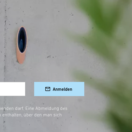
alien erhältlich, die speziell für höhere
ostengünstige Option für Waschküche und
n und pflegeleichte Eigenschaften
ne Küche oder Waschküche! Bestelle noch
Anmelden
rwenden darf. Eine Abmeldung des
k enthalten, über den man sich