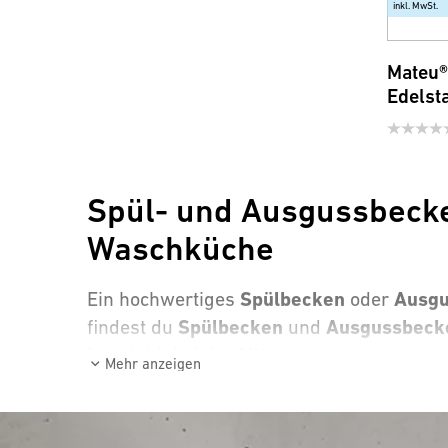
inkl. MwSt.
Mateu®
Edelsta
Spül- und Ausgussbecke
Waschküche
Spülbecken
Ausg
Ein hochwertiges
oder
Spülbecken
Ausgussbeck
findest du
und
Langlebigkeit im Alltag.
Mehr anzeigen
Unsere Auswahl an Spül- und Ausgussb
Edelstahl-Ausgussbecken:
Edle Beck