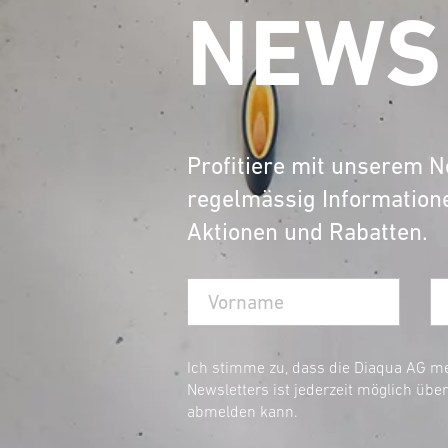
NEWS
– ideal für Küche und Waschküche
Ausgussbecken Waschküche:
Robust
Belastungen ausgelegt sind.
Ausgussbecken Kunststoff:
Leichte 
Werkstatt.
Waschbecken Edelstahl:
Stilvolle W
Profitiere mit unserem N
überzeugen.
regelmässig Information
Spül- und 
Entdecke unser Sortiment an
Aktionen und Rabatten.
heute und profitiere von einer schnellen
Ich stimme zu, dass die Diaqua AG m
Newsletters ist jederzeit möglich übe
abmelden kann.