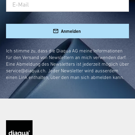
robust, langlebig und sehen dabei auch noch
diaqua®
stilvoll aus. Die Klappgriffe von
.
Rostfrei und leicht zu reinigen
Modernes Design, das zu jeder
Anmelden
Badeinrichtung passt
Hohe Belastbarkeit für maximale
Ich stimme zu, dass die Diaqua AG meine Informationen
Sicherheit
für den Versand von Newslettern an mich verwenden darf.
Eine Abmeldung des Newsletters ist jederzeit möglich über
Der optimale Klappgriff für
service@diaqua.ch
. Jeder Newsletter wird ausserdem
einen Link enthalten, über den man sich abmelden kann.
das WC
Ein WC-Klappgriff muss besonderen
Anforderungen gerecht werden. Er soll Halt
geben und gleichzeitig leicht bedienbar sein.
Diaqua®
hat es sich zur Aufgabe gemacht,
Produkte zu entwickeln, die genau diese