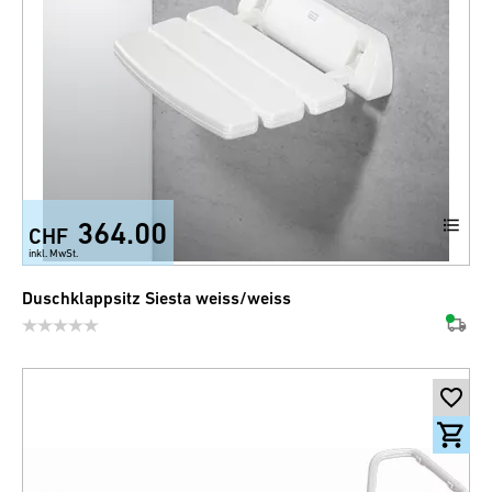
364.00
CHF
inkl. MwSt.
Duschklappsitz Siesta weiss/weiss