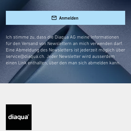
Sicherheit und Komfort in der Dusche. Diese
Sitze lassen sich bei Bedarf herunterklappen
Anmelden
und nach Gebrauch platzsparend an die Wand
klappen. Sie sind robust und können ein hohes
Ich stimme zu, dass die Diaqua AG meine Informationen
Gewicht tragen, sodass du dich beim Duschen
für den Versand von Newslettern an mich verwenden darf.
sicher und entspannt hinsetzen kannst.
Eine Abmeldung des Newsletters ist jederzeit möglich über
service@diaqua.ch
. Jeder Newsletter wird ausserdem
Einfache Installation:
Die Wandmontage
einen Link enthalten, über den man sich abmelden kann.
ist unkompliziert und die Sitze sind
schnell einsatzbereit.
Platzsparendes Design:
Der Sitz lässt
sich nach Gebrauch einfach hochklappen,
um Platz in der Dusche zu sparen.
Hohe Belastbarkeit:
hohe Tragkraft für
maximale Sicherheit.