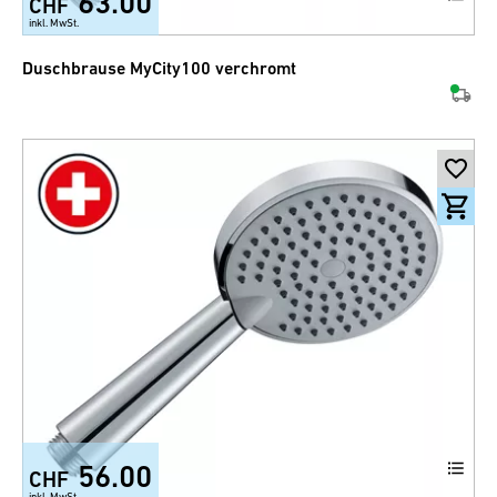
63.00
CHF
inkl. MwSt.
Duschbrause MyCity100 verchromt
56.00
CHF
inkl. MwSt.