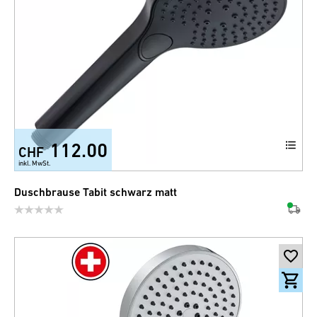
112.00
CHF
inkl. MwSt.
Duschbrause Tabit schwarz matt