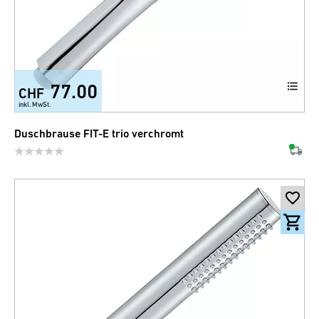
77.00
CHF
inkl. MwSt.
Duschbrause FIT-E trio verchromt