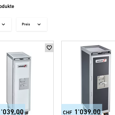
odukte
Preis
1'039.00
1'039.00
CHF