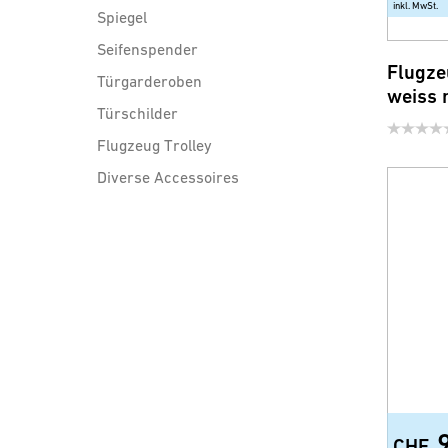
inkl. MwSt.
Spiegel
Seifenspender
Flugze
Türgarderoben
weiss 
Türschilder
Flugzeug Trolley
Diverse Accessoires
Ersatzgläser und -Schalen
Ausgussbecken
Abflussreinigung
CHF