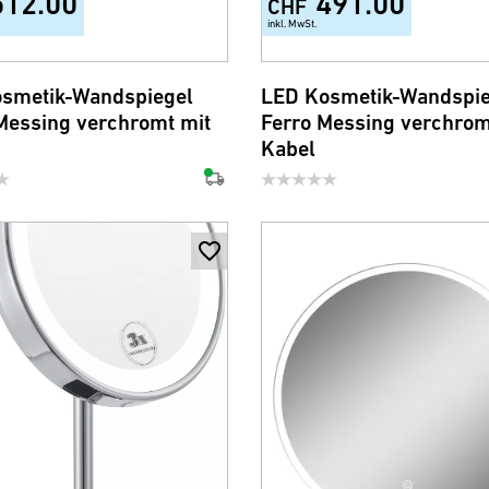
512.00
491.00
CHF
inkl. MwSt.
smetik-Wandspiegel
LED Kosmetik-Wandspie
Messing verchromt mit
Ferro Messing verchrom
Kabel