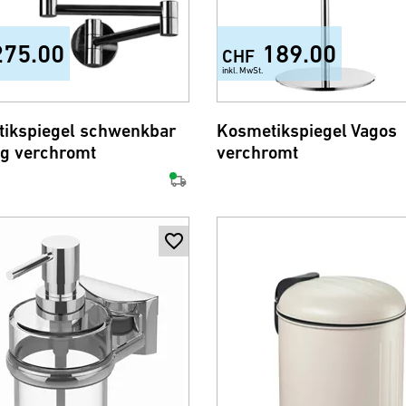
275.00
189.00
CHF
inkl. MwSt.
ikspiegel schwenkbar
Kosmetikspiegel Vagos
g verchromt
verchromt