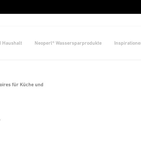
d Haushalt
Neoperl® Wassersparprodukte
Inspiratione
oires für Küche und
.