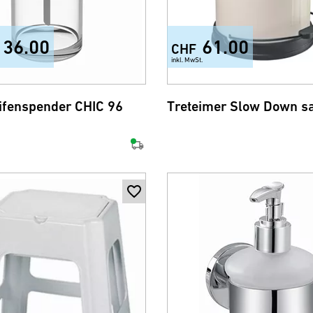
136.00
61.00
CHF
inkl. MwSt.
+1
ifenspender CHIC 96
Treteimer Slow Down s