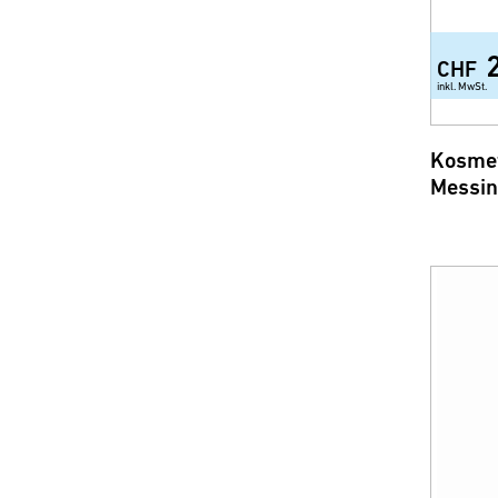
CHF
inkl. MwSt.
Kosmet
Messin