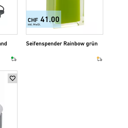
41.00
CHF
inkl. MwSt.
and
Seifenspender Rainbow grün