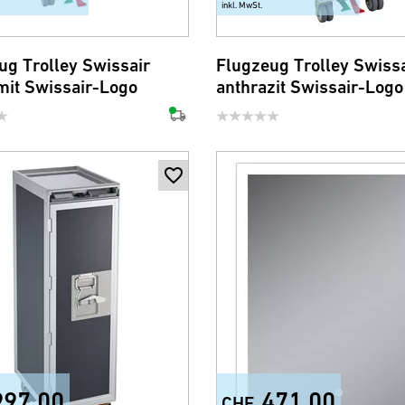
inkl. MwSt.
ug Trolley Swissair
Flugzeug Trolley Swissa
mit Swissair-Logo
anthrazit Swissair-Logo
997.00
471.00
CHF