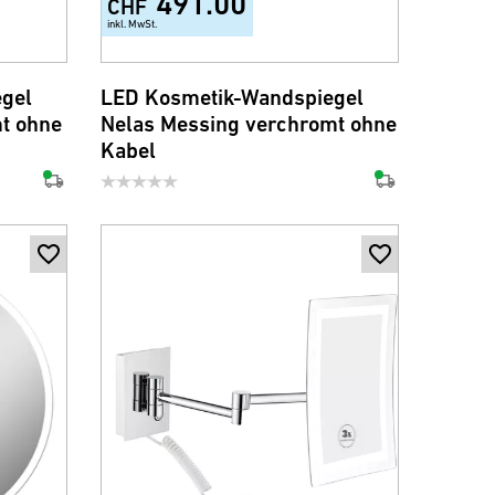
491.00
CHF
inkl. MwSt.
gel
LED Kosmetik-Wandspiegel
t ohne
Nelas Messing verchromt ohne
Kabel