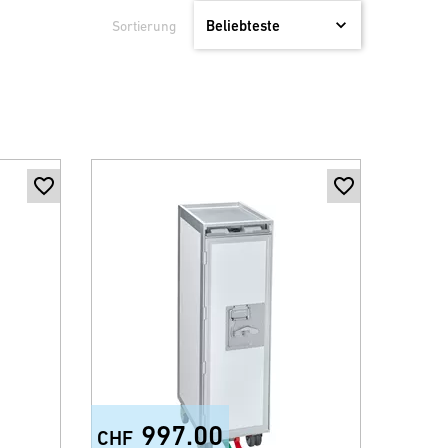
Sortierung
997.00
CHF