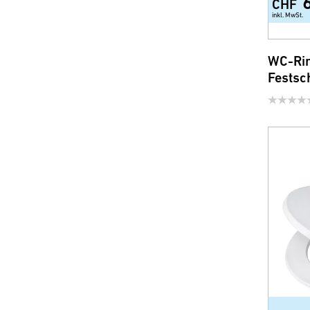
CHF
inkl. MwSt.
WC-Rin
Festsc