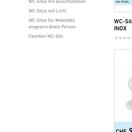
WC-Sitze mit Duschfunktion
inkl. MwSt.
WC-Sitze mit Licht
WC-Sitze für Mobilitäts
WC-Sit
eingeschränkte Person
INOX
Familien WC-Sitz
Brausen, Brauseschläuche
und Zubehör
Wassersparprodukte für
Armatur und Dusche
CHF