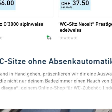
56.00
37.50
CHF
inkl. MwSt.
z O'3000 alpinweiss
WC-Sitz Neosit® Prestig
edelweiss
WC-Sitze ohne Absenkautomatik
Hand in Hand gehen, präsentieren wir dir eine Auswa
die nicht nur deinem Badezimmer einen Hauch von E
diaqua®
i
, deinem Online-Shop für WC-Zubehör, find
hne Absenkautomatik kaufen?