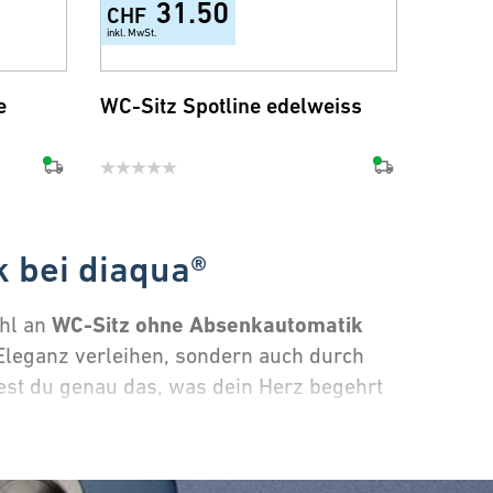
31.50
CHF
inkl. MwSt.
e
WC-Sitz Spotline edelweiss
 bei diaqua®
WC-Sitz ohne Absenkautomatik
hl an
leganz verleihen, sondern auch durch
est du genau das, was dein Herz begehrt