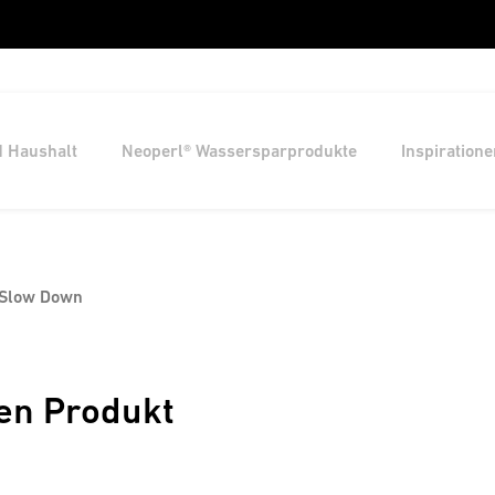
d Haushalt
Neoperl® Wassersparprodukte
Inspiratione
 Slow Down
en Produkt