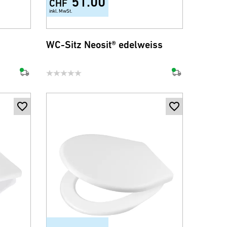
51.00
CHF
inkl. MwSt.
WC-Sitz Neosit® edelweiss