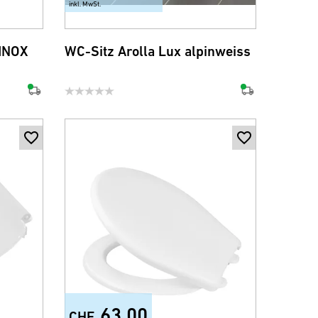
inkl. MwSt.
 INOX
WC-Sitz Arolla Lux alpinweiss
63.00
CHF