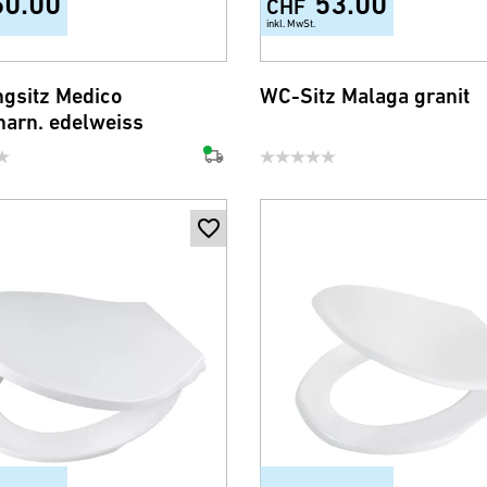
60.00
53.00
CHF
inkl. MwSt.
gsitz Medico
WC-Sitz Malaga granit
harn. edelweiss