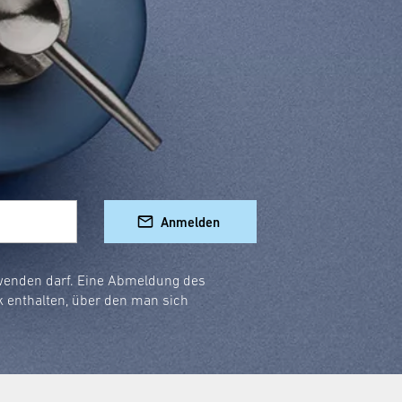
ht hast:
rd.
ebiger.
falt an Designs:
Anmelden
rwenden darf. Eine Abmeldung des
k enthalten, über den man sich
immer passt.