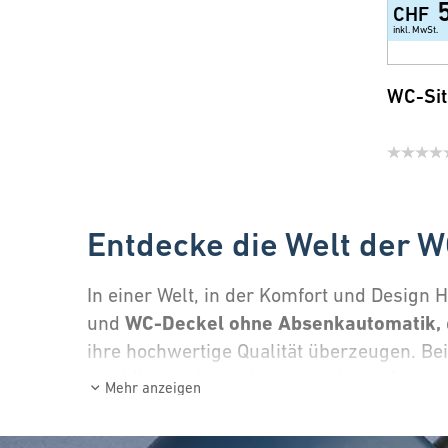
CHF
inkl. MwSt.
WC-Sit
Entdecke die Welt der 
In einer Welt, in der Komfort und Design 
WC-Deckel ohne Absenkautomatik,
und
ihre hochwertige Qualität überzeugen. Be
– schön, modern, elegant und kreativ.
Mehr anzeigen
Warum einen WC-Sitz o